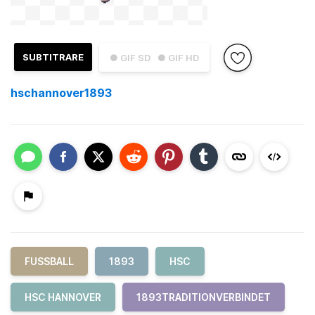
SUBTITRARE
● GIF SD
● GIF HD
hschannover1893
FUSSBALL
1893
HSC
HSC HANNOVER
1893TRADITIONVERBINDET