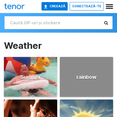
CREEAZĂ
CONECTEAZĂ-TE
Weather
Summer
rainbow