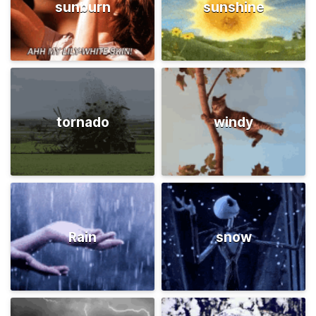
sunburn
sunshine
tornado
windy
Rain
snow