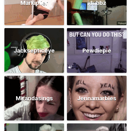
Markiplier
idubbz
Jacksepticeye
Pewdiepie
Mirandasings
Jennamarbles