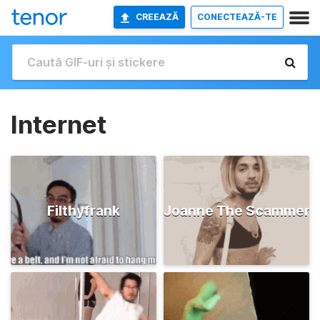
CREEAZĂ
CONECTEAZĂ-TE
Internet
Filthyfrank
Joanne The Scammer