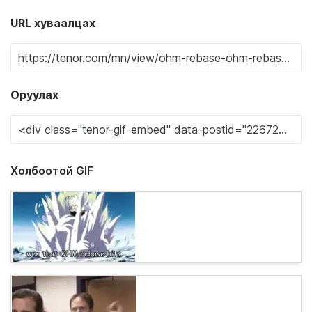
URL хуваалцах
Оруулах
Холбоотой GIF