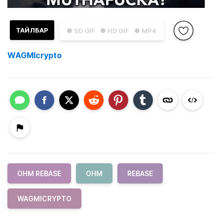
ТАЙЛБАР
● SD GIF
● HD GIF
● MP4
WAGMIcrypto
OHM REBASE
OHM
REBASE
WAGMICRYPTO