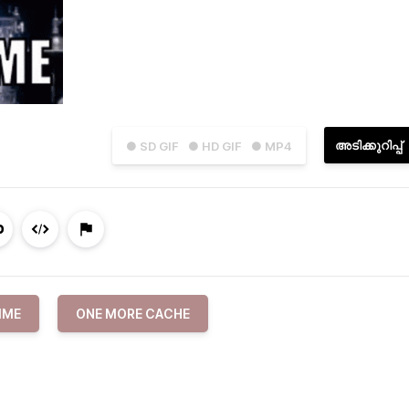
അടിക്കുറിപ്പ്
● SD GIF
● HD GIF
● MP4
IME
ONE MORE CACHE