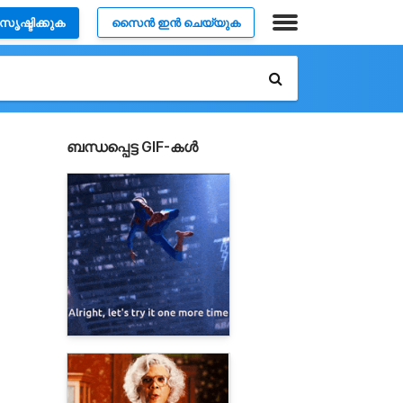
സൃഷ്ടിക്കുക
സൈൻ ഇൻ ചെയ്യുക
ബന്ധപ്പെട്ട GIF-കൾ