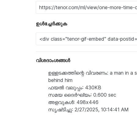
ഉൾച്ചേർക്കുക
വിശദാംശങ്ങൾ
ഉള്ളടക്കത്തിന്റെ വിവരണം: a man in a s
behind him
ഫയൽ വലുപ്പം: 430KB
സമയ ദൈർഘ്യം: 0.600 sec
അളവുകൾ: 498x446
സൃഷ്‌ടിച്ചു: 2/27/2025, 10:14:41 AM