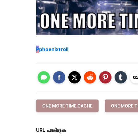
P
phoenixtroll
ONE MORE TIME CACHE
ONE MORE T
URL പങ്കിടുക