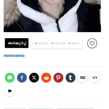
അടിക്കുറിപ്പ്
● SD GIF
● HD GIF
● MP4
minheemio