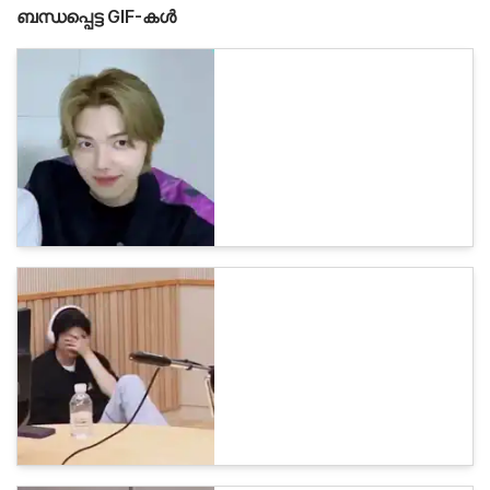
ബന്ധപ്പെട്ട GIF-കൾ