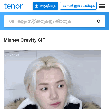
സൃഷ്ടിക്കുക
സൈൻ ഇൻ ചെയ്യുക
Minhee Cravity GIF