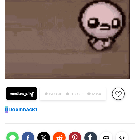
അടിക്കുറിപ്പ്
● SD GIF
● HD GIF
● MP4
D
Doomnack1