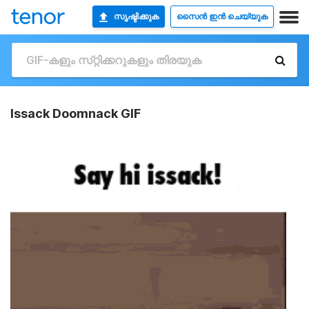
സൃഷ്ടിക്കുക
സൈൻ ഇൻ ചെയ്യുക
Issack Doomnack GIF