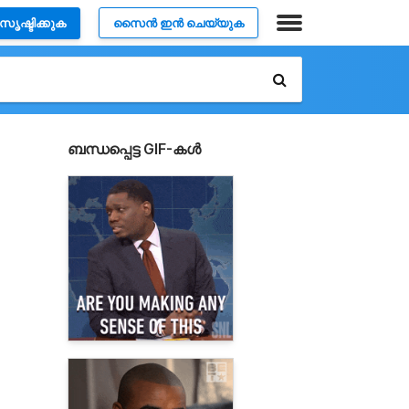
സൃഷ്ടിക്കുക
സൈൻ ഇൻ ചെയ്യുക
ബന്ധപ്പെട്ട GIF-കൾ