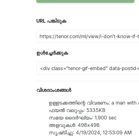
URL പങ്കിടുക
ഉൾച്ചേർക്കുക
വിശദാംശങ്ങൾ
ഉള്ളടക്കത്തിന്റെ വിവരണം: a man with a 
ഫയൽ വലുപ്പം: 5335KB
സമയ ദൈർഘ്യം: 1.900 sec
അളവുകൾ: 498x498
സൃഷ്‌ടിച്ചു: 4/19/2024, 12:53:09 AM