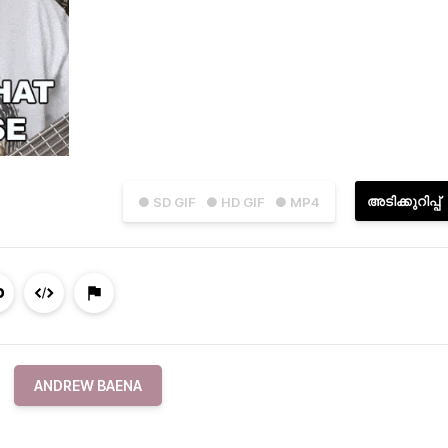
അടിക്കുറിപ്പ്
● SD GIF
● HD GIF
● MP4
ANDREW BAENA