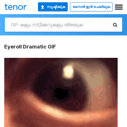
സൃഷ്ടിക്കുക
സൈൻ ഇൻ ചെയ്യുക
Eyeroll Dramatic GIF