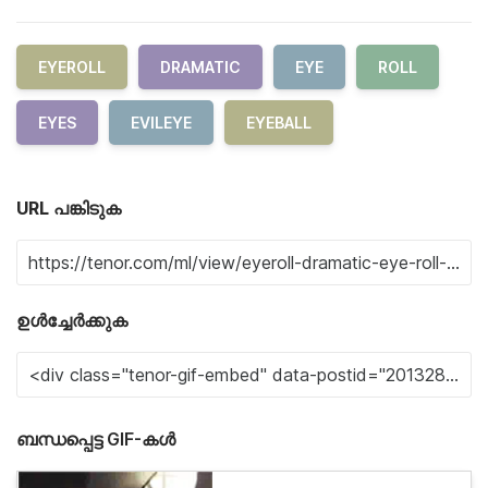
EYEROLL
DRAMATIC
EYE
ROLL
EYES
EVILEYE
EYEBALL
URL പങ്കിടുക
ഉൾച്ചേർക്കുക
ബന്ധപ്പെട്ട GIF-കൾ