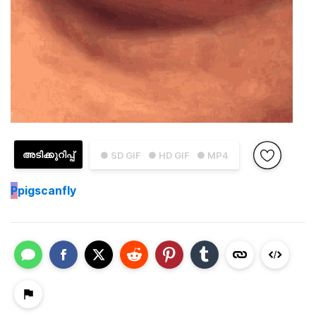
അടിക്കുറിപ്പ്
● SD GIF
● HD GIF
● MP4
P
pigscanfly