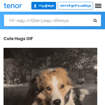
സൃഷ്ടിക്കുക
സൈൻ ഇൻ ചെയ്യുക
Cute Hugs GIF