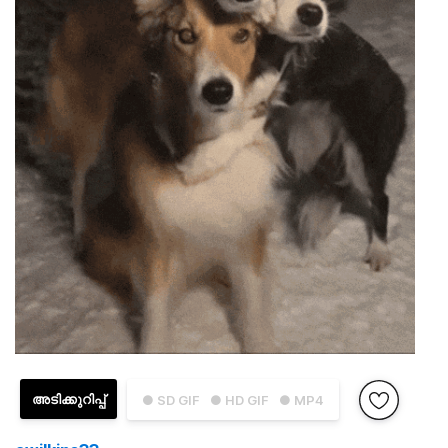
അടിക്കുറിപ്പ്
● SD GIF
● HD GIF
● MP4