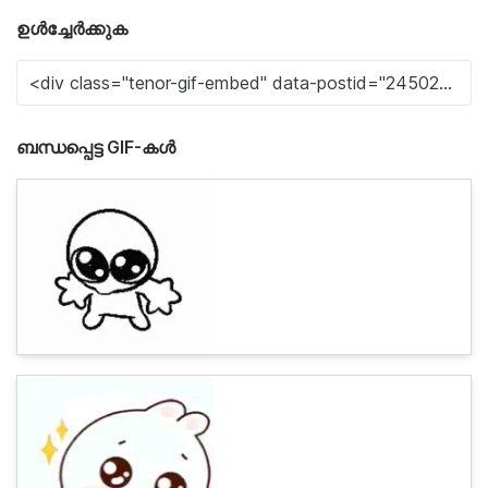
ഉൾച്ചേർക്കുക
ബന്ധപ്പെട്ട GIF-കൾ