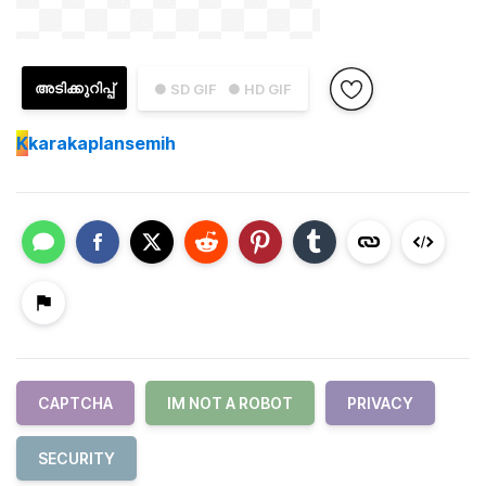
അടിക്കുറിപ്പ്
● SD GIF
● HD GIF
K
karakaplansemih
CAPTCHA
IM NOT A ROBOT
PRIVACY
SECURITY