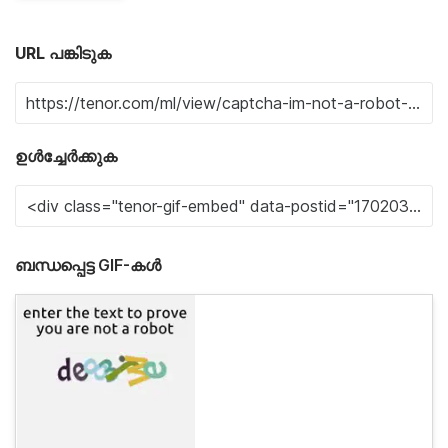
URL പങ്കിടുക
ഉൾച്ചേർക്കുക
ബന്ധപ്പെട്ട GIF-കൾ