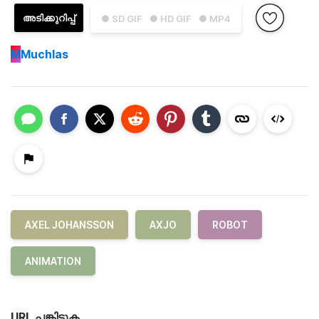
അടിക്കുറിപ്പ്
● SD GIF
● HD GIF
● MP4
M
Muchlas
AXEL JOHANSSON
AXJO
ROBOT
ANIMATION
URL പങ്കിടുക