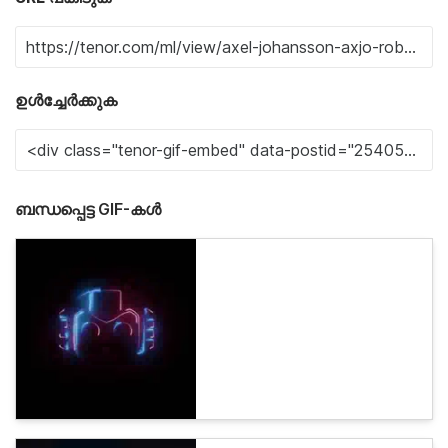
ഉൾച്ചേർക്കുക
ബന്ധപ്പെട്ട GIF-കൾ