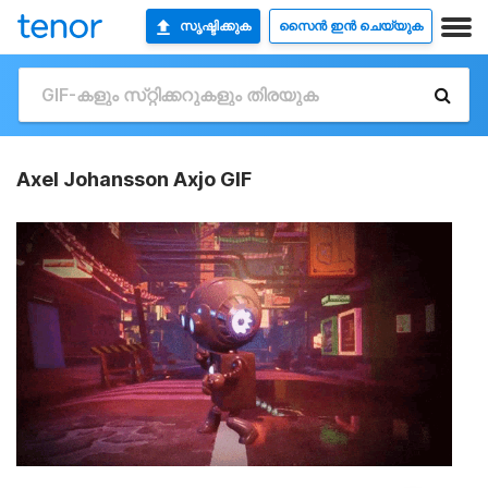
സൃഷ്ടിക്കുക
സൈൻ ഇൻ ചെയ്യുക
Axel Johansson Axjo GIF