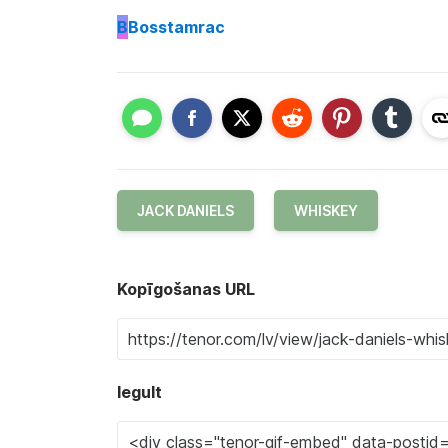
B
Bosstamrac
JACK DANIELS
WHISKEY
Kopīgošanas URL
Iegult