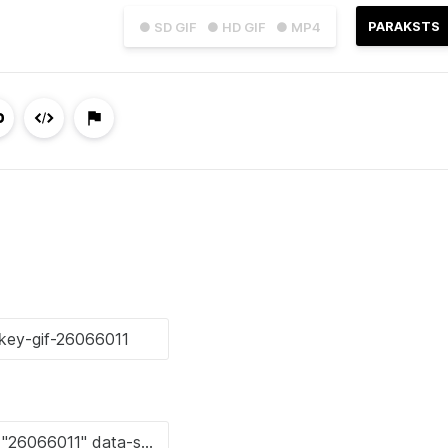
PARAKSTS
● SD GIF
● HD GIF
● MP4