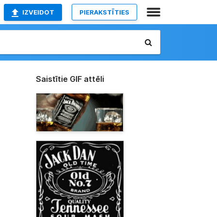
IZVEIDOT
PIERAKSTĪTIES
Saistītie GIF attēli