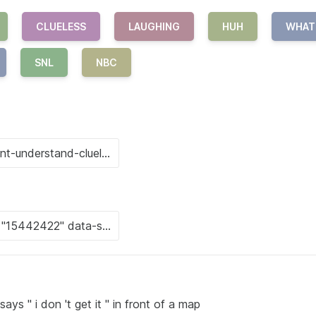
CLUELESS
LAUGHING
HUH
WHAT
SNL
NBC
ays " i don 't get it " in front of a map