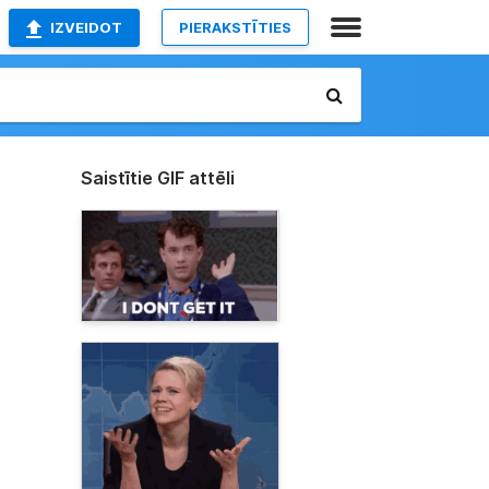
IZVEIDOT
PIERAKSTĪTIES
Saistītie GIF attēli