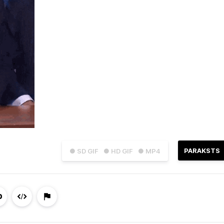
PARAKSTS
● SD GIF
● HD GIF
● MP4