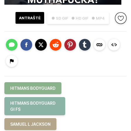
ANTRAŠTĖ
● SD GIF
● HD GIF
● MP4
HITMANS BODYGUARD
HITMANS BODYGUARD
GI FS
SAMUEL L JACKSON