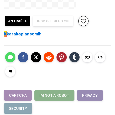
ANTRAŠTĖ
● SD GIF
● HD GIF
K
karakaplansemih
CAPTCHA
IM NOT A ROBOT
PRIVACY
SECURITY