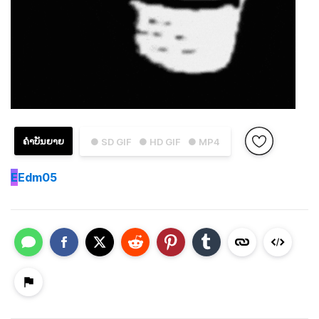
ຄຳບັນຍາຍ
● SD GIF
● HD GIF
● MP4
E
Edm05