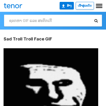
ສ້າງ
ເຂົ້າສູ່ລະບົບ
Sad Troll Troll Face GIF