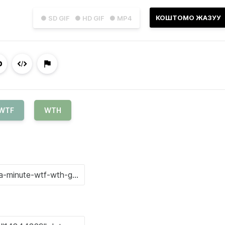
КОШТОМО ЖАЗУУ
● SD GIF
● HD GIF
● MP4
WTF
WTH