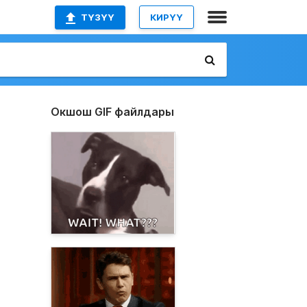
ТҮЗҮҮ
КИРҮҮ
Окшош GIF файлдары