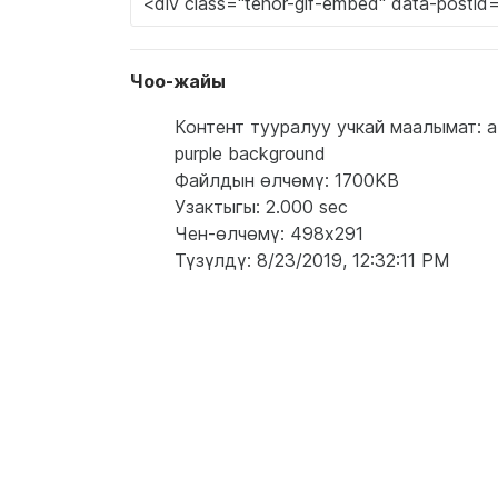
Чоо-жайы
Контент тууралуу учкай маалымат: a pi
purple background
Файлдын өлчөмү: 1700KB
Узактыгы: 2.000 sec
Чен-өлчөмү: 498x291
Түзүлдү: 8/23/2019, 12:32:11 PM