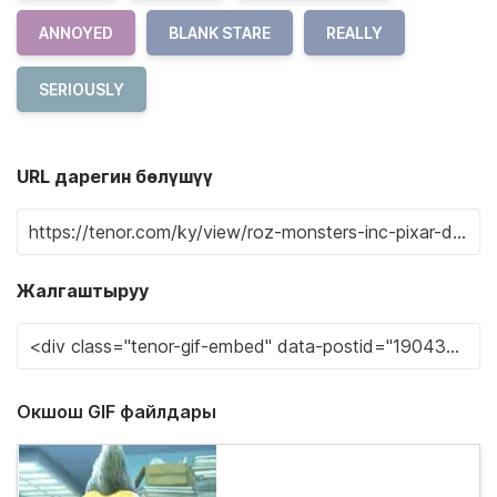
ANNOYED
BLANK STARE
REALLY
SERIOUSLY
URL дарегин бөлүшүү
Жалгаштыруу
Окшош GIF файлдары