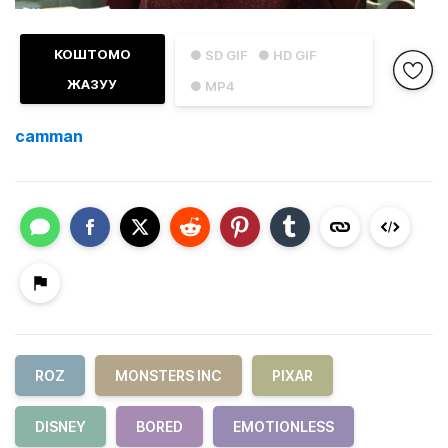
КОШТОМО
● SD GIF
● HD GIF
ЖАЗУУ
● MP4
camman
ROZ
MONSTERS INC
PIXAR
DISNEY
BORED
EMOTIONLESS