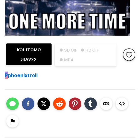
КОШТОМО
● SD GIF
● HD GIF
ЖАЗУУ
● MP4
P
phoenixtroll