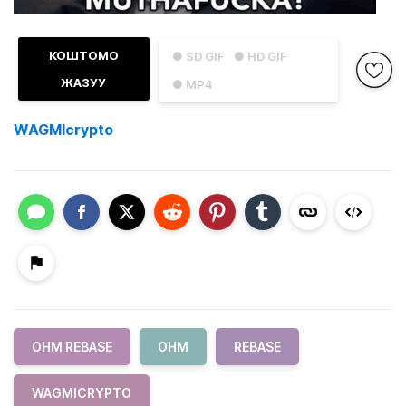
КОШТОМО
● SD GIF
● HD GIF
ЖАЗУУ
● MP4
WAGMIcrypto
OHM REBASE
OHM
REBASE
WAGMICRYPTO