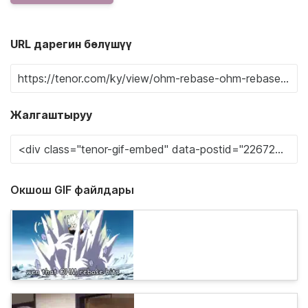
URL дарегин бөлүшүү
Жалгаштыруу
Окшош GIF файлдары