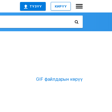
ТҮЗҮҮ
КИРҮҮ
GIF файлдарын көрүү