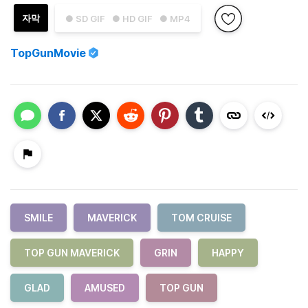
자막
● SD GIF
● HD GIF
● MP4
TopGunMovie
SMILE
MAVERICK
TOM CRUISE
TOP GUN MAVERICK
GRIN
HAPPY
GLAD
AMUSED
TOP GUN