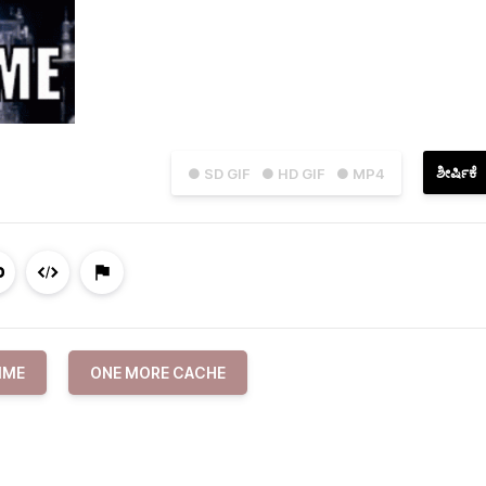
ಶೀರ್ಷಿಕೆ
● SD GIF
● HD GIF
● MP4
IME
ONE MORE CACHE