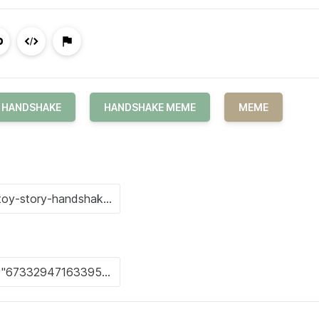
HANDSHAKE
HANDSHAKE MEME
MEME