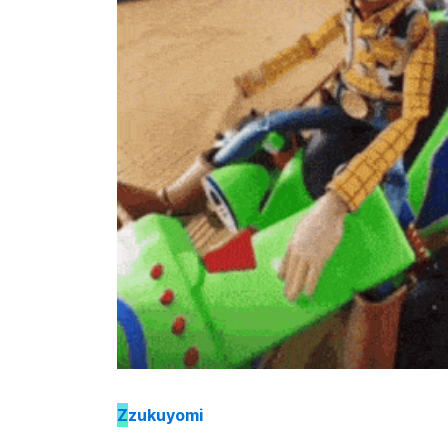
Z
zukuyomi