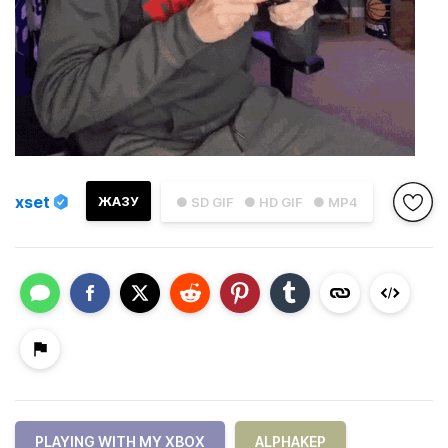
xset
ЖАЗУ
● SD GIF
● HD GIF
● MP4
PLAYING WITH MY XBOX
ALPHAKEP