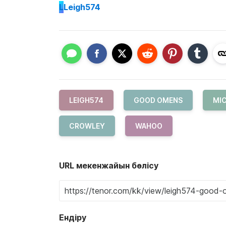
L
Leigh574
LEIGH574
GOOD OMENS
MIC
CROWLEY
WAHOO
URL мекенжайын бөлісу
Ендіру