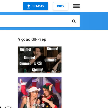
ЖАСАУ
КІРУ
Ұқсас GIF-тер