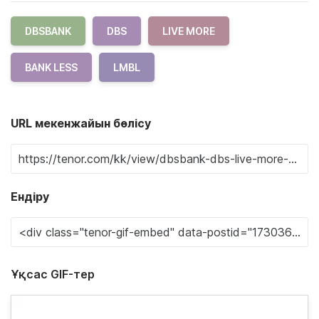
DBSBANK
DBS
LIVE MORE
BANK LESS
LMBL
URL мекенжайын бөлісу
Ендіру
Ұқсас GIF-тер