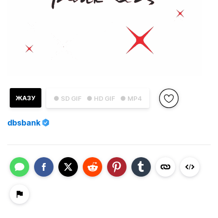
ЖАЗУ
● SD GIF
● HD GIF
● MP4
dbsbank