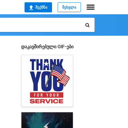
ᲨᲔᲥᲛᲜᲐ
ᲨᲔᲡᲕᲚᲐ
დაკავშირებული GIF-ები