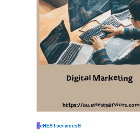
E
eNESTservices6