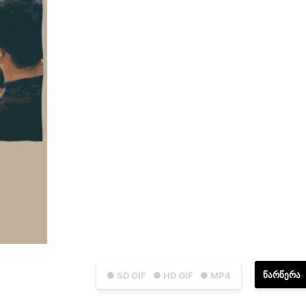
ᲬᲐᲠᲬᲔᲠᲐ
● SD GIF
● HD GIF
● MP4