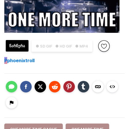
ᲬᲐᲠᲬᲔᲠᲐ
● SD GIF
● HD GIF
● MP4
P
phoenixtroll