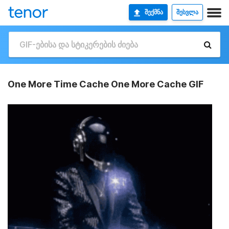
ᲨᲔᲥᲛᲜᲐ
ᲨᲔᲡᲕᲚᲐ
One More Time Cache One More Cache GIF