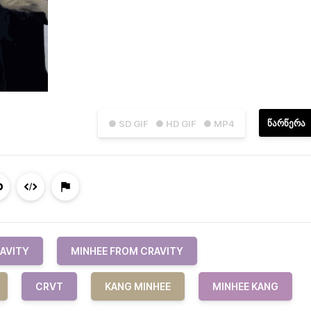
ᲬᲐᲠᲬᲔᲠᲐ
● SD GIF
● HD GIF
● MP4
AVITY
MINHEE FROM CRAVITY
CRVT
KANG MINHEE
MINHEE KANG