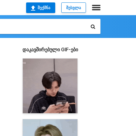
ᲨᲔᲥᲛᲜᲐ
ᲨᲔᲡᲕᲚᲐ
დაკავშირებული GIF-ები