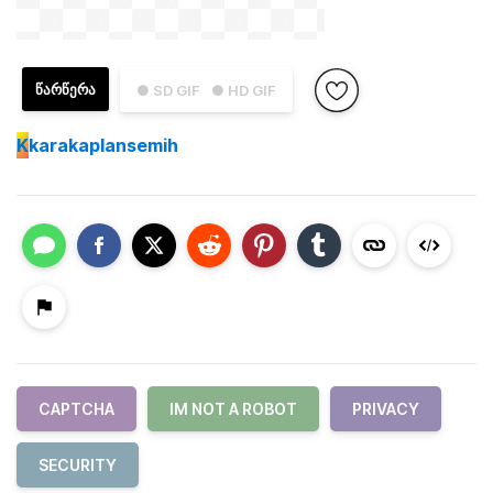
ᲬᲐᲠᲬᲔᲠᲐ
● SD GIF
● HD GIF
K
karakaplansemih
CAPTCHA
IM NOT A ROBOT
PRIVACY
SECURITY