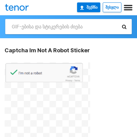
ᲨᲔᲥᲛᲜᲐ
ᲨᲔᲡᲕᲚᲐ
Captcha Im Not A Robot Sticker