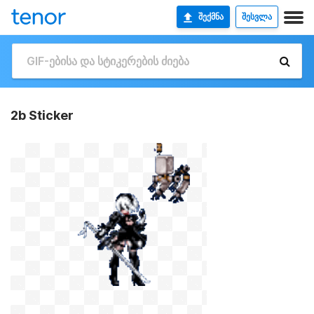
ᲨᲔᲥᲛᲜᲐ
ᲨᲔᲡᲕᲚᲐ
2b Sticker