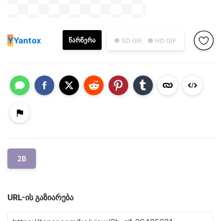
Y
Yantox
ᲬᲐᲠᲬᲔᲠᲐ
● SD GIF
● HD GIF
2B
URL-ის გაზიარება