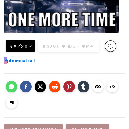
キャプション
● SD GIF
● HD GIF
● MP4
P
phoenixtroll