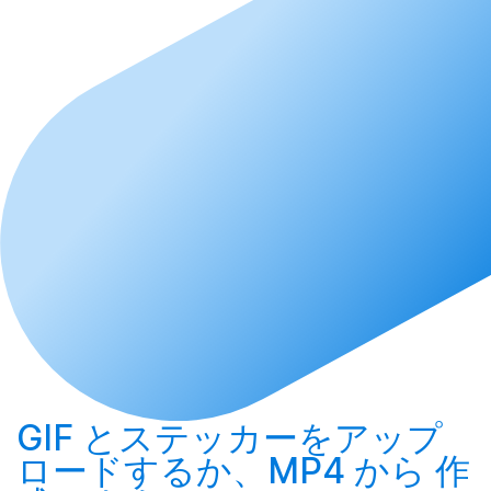
GIF とステッカーを
アップ
ロード
するか、MP4 から
作