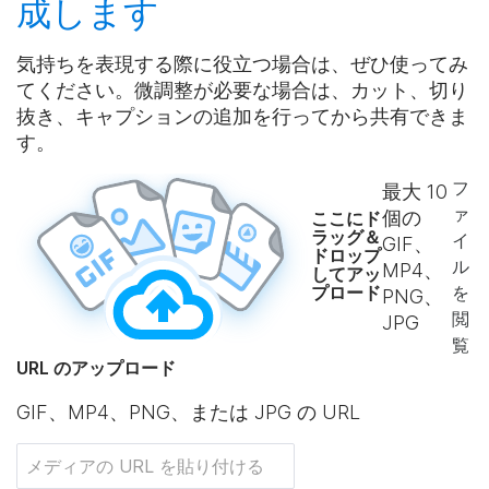
成
します
気持ちを表現する際に役立つ場合は、ぜひ使ってみ
てください。微調整が必要な場合は、カット、切り
抜き、キャプションの追加を行ってから共有できま
す。
フ
最大
10
ァ
個の
ここにド
ラッグ＆
イ
GIF、
ドロップ
ル
MP4、
してアッ
プロード
を
PNG、
閲
JPG
覧
URL のアップロード
GIF、MP4、PNG、または JPG の URL