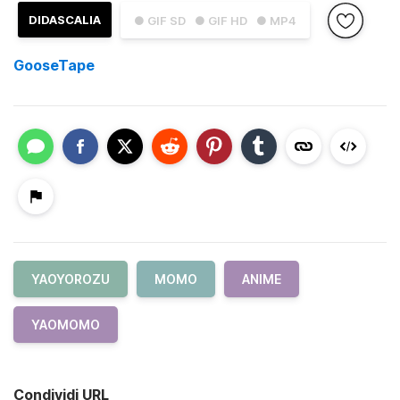
DIDASCALIA
● GIF SD
● GIF HD
● MP4
GooseTape
YAOYOROZU
MOMO
ANIME
YAOMOMO
Condividi URL