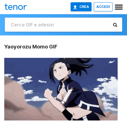
CREA
ACCEDI
Yaoyorozu Momo GIF