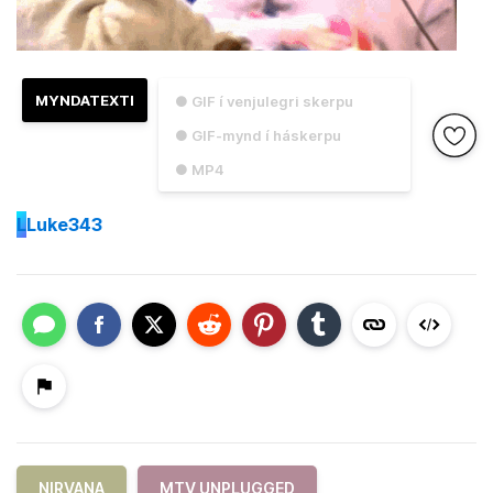
MYNDATEXTI
● GIF í venjulegri skerpu
● GIF-mynd í háskerpu
● MP4
L
Luke343
NIRVANA
MTV UNPLUGGED