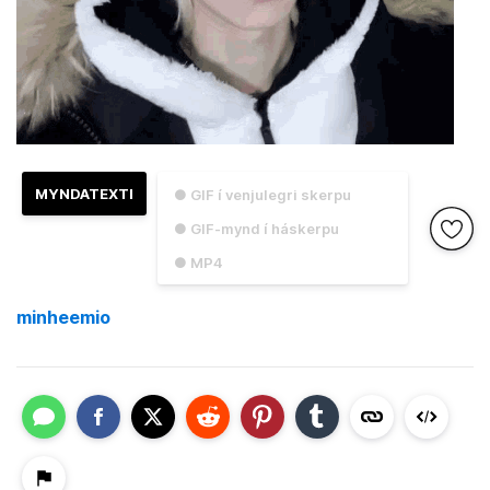
MYNDATEXTI
● GIF í venjulegri skerpu
● GIF-mynd í háskerpu
● MP4
minheemio