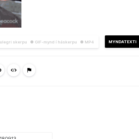
MYNDATEXTI
julegri skerpu
● GIF-mynd í háskerpu
● MP4