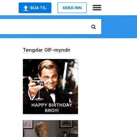
BÚA TIL
SKRÁ INN
Tengdar GIF-myndir