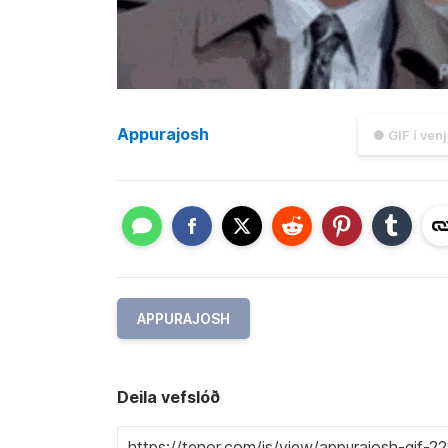
Appurajosh
● GIF í ven
APPURAJOSH
Deila vefslóð