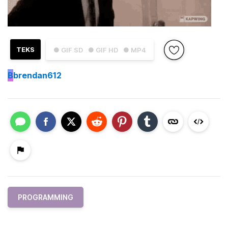
TEKS
● GIF SD
● GIF HD
● MP4
B
brendan612
PROGRAMMING