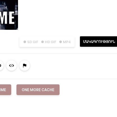
ՄԱԿԱԳՐՈՒԹՅՈՒՆ
● SD GIF
● HD GIF
● MP4
IME
ONE MORE CACHE