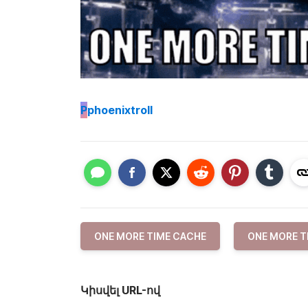
P
phoenixtroll
ONE MORE TIME CACHE
ONE MORE T
Կիսվել URL-ով