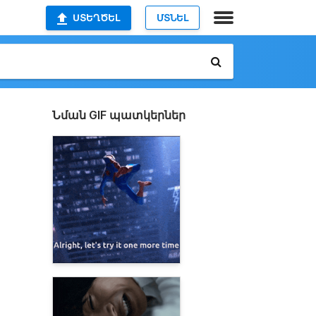
ՍՏԵՂԾԵԼ
ՄՏՆԵԼ
Նման GIF պատկերներ