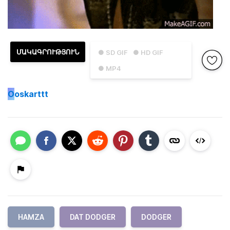
ՄԱԿԱԳՐՈՒԹՅՈՒՆ
● SD GIF
● HD GIF
● MP4
O
oskarttt
HAMZA
DAT DODGER
DODGER