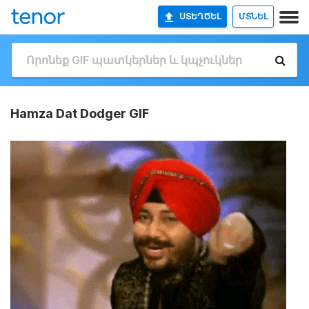
ՍՏԵՂԾԵԼ
ՄՏՆԵԼ
Hamza Dat Dodger GIF