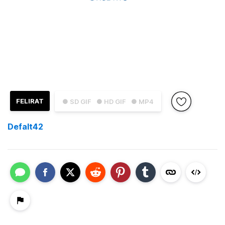
FELIRAT
● SD GIF
● HD GIF
● MP4
Defalt42