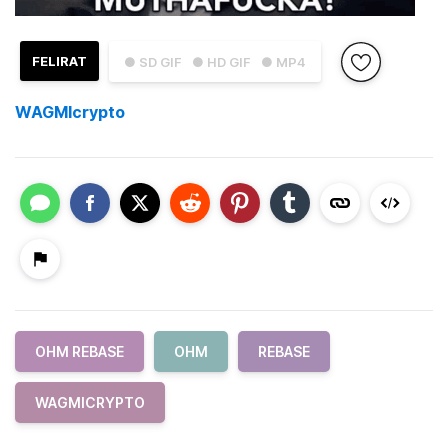
FELIRAT
● SD GIF
● HD GIF
● MP4
WAGMIcrypto
OHM REBASE
OHM
REBASE
WAGMICRYPTO