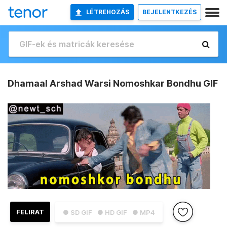
LÉTREHOZÁS
BEJELENTKEZÉS
Dhamaal Arshad Warsi Nomoshkar Bondhu GIF
FELIRAT
● SD GIF
● HD GIF
● MP4