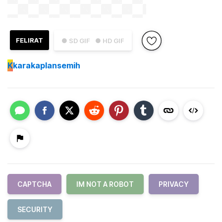
FELIRAT
● SD GIF
● HD GIF
K
karakaplansemih
CAPTCHA
IM NOT A ROBOT
PRIVACY
SECURITY