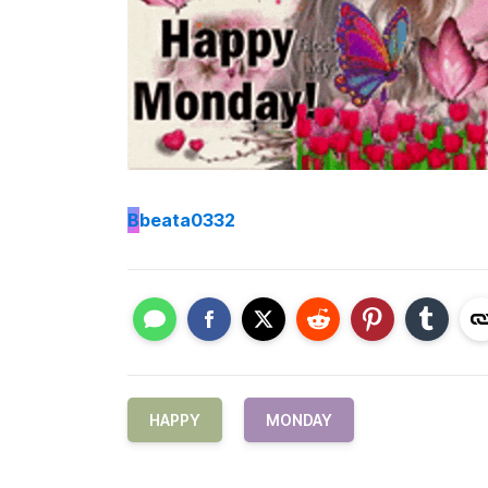
B
beata0332
HAPPY
MONDAY