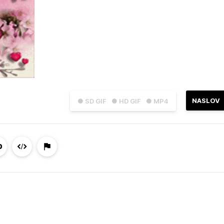
NASLOV
● SD GIF
● HD GIF
● MP4