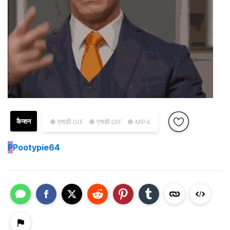
कैप्शन
● एसडी GIF
● एचडी GIF
● MP4
P
Pootypie64