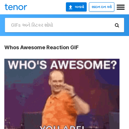
બનાવો
સાઇન ઇન કરો
Whos Awesome Reaction GIF