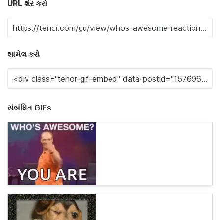
URL શેર કરો
શામેલ કરો
સંબંધિત GIFs