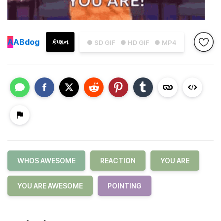
A
ABdog
કૅપ્શન
● SD GIF
● HD GIF
● MP4
WHOS AWESOME
REACTION
YOU ARE
YOU ARE AWESOME
POINTING