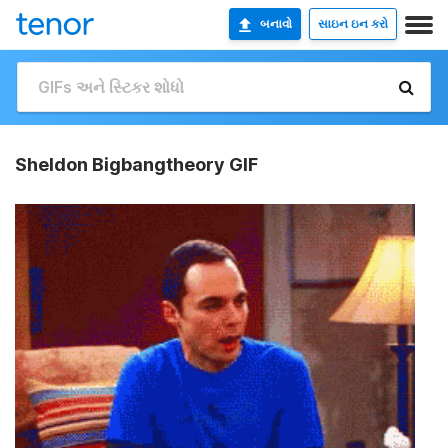
બનાવો
સાઇન ઇન કરો
Sheldon Bigbangtheory GIF